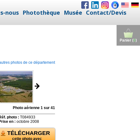
s-nous
Photothèque
Musée
Contact/Devis