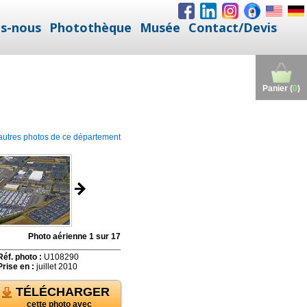
s-nous
Photothèque
Musée
Contact/Devis