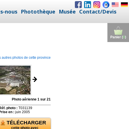
s-nous
Photothèque
Musée
Contact/Devis